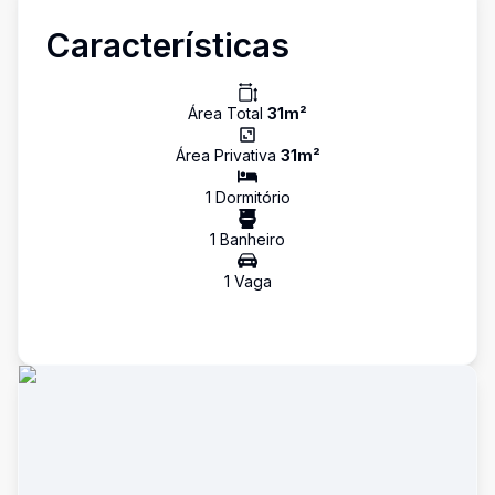
Características
Área Total
31
m²
Área Privativa
31
m²
1
Dormitório
1
Banheiro
1
Vaga