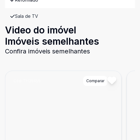
Sala de TV
Video do imóvel
Imóveis semelhantes
Confira imóveis semelhantes
Cód:
TH35459
Comparar
Có