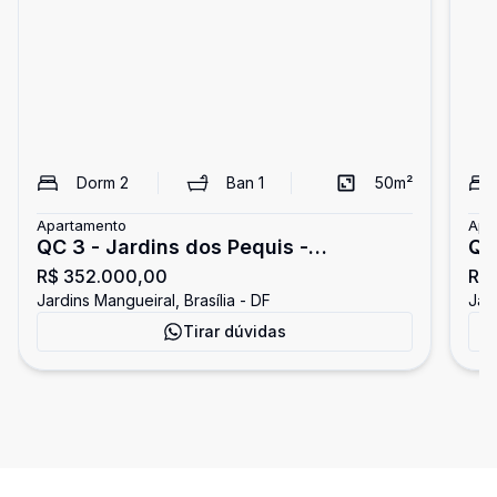
Dorm
2
Ban
1
50
m²
Apartamento
Apa
QC 3 - Jardins dos Pequis -
QC
R$ 352.000,00
R$
Apartamento com 2 quartos - 1 vaga -
Ja
Jardins Mangueiral, Brasília - DF
Jard
Jardim Mangueiral
Ja
Tirar dúvidas