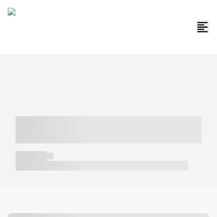
----- ----- -- ------ ---- ---- -- ----- -----
----- --- ------
----- -----
----- ----- -- ------ ---- ---- -- ----- ----- ----- --- ------