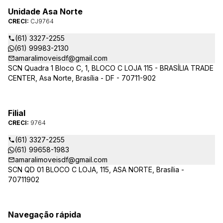
Unidade Asa Norte
CRECI:
CJ9764
(61) 3327-2255
(61) 99983-2130
amaralimoveisdf@gmail.com
SCN Quadra 1 Bloco C, 1, BLOCO C LOJA 115 - BRASÍLIA TRADE
CENTER, Asa Norte, Brasília - DF - 70711-902
Filial
CRECI:
9764
(61) 3327-2255
(61) 99658-1983
amaralimoveisdf@gmail.com
SCN QD 01 BLOCO C LOJA, 115, ASA NORTE, Brasília -
70711902
Navegação rápida