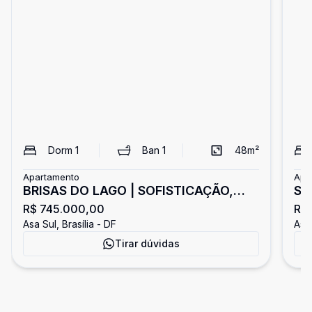
Dorm
1
Ban
1
48
m²
Apartamento
Apa
BRISAS DO LAGO | SOFISTICAÇÃO,
SQ
R$ 745.000,00
R$
CONFORTO E VISTA PRIVILEGIADA
Qu
Asa Sul, Brasília - DF
Asa 
PARA O CLUBE DE GOLFE
Asa
Tirar dúvidas