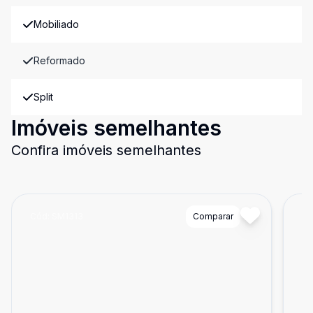
Mobiliado
Reformado
Split
Imóveis semelhantes
Confira imóveis semelhantes
Cód:
SM1313
Comparar
Có