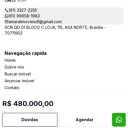
CRECI:
9764
(61) 3327-2255
(61) 99658-1983
amaralimoveisdf@gmail.com
SCN QD 01 BLOCO C LOJA, 115, ASA NORTE, Brasília -
70711902
Navegação rápida
Home
Sobre nós
Buscar imóvel
Anunciar imóvel
Contato
R$ 480.000,00
Imobiliária Certificada:
Selo de Tecnologia Loft
Dúvidas
Agendar