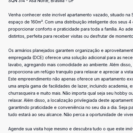
SQN 314 - Asa Norte, Brasília - DF
Venha conhecer este incrível apartamento vazado, situado na
espaço de 160m². Com uma distribuição inteligente dos seus 4 q
proporcionar conforto e praticidade para toda a família. Ao ad
distintos, perfeita para receber visitas ou desfrutar de momento
Os armários planejados garantem organização e aproveitame
empregada (DCE) oferece uma solução adicional para as neces
lavabo, agregando mais comodidade ao ambiente. Além disso, a 
proporciona um refúgio tranquilo para relaxar e apreciar a vista
Este empreendimento não apenas oferece um apartamento exce
uma ampla gama de facilidades de lazer, incluindo academia, e
churrasqueira e muito mais. Não importa qual seja seu hobby o
relaxar. Além disso, a localização privilegiada deste apartame
garantindo praticidade e conveniência no seu dia a dia. Seja p
tudo estará ao seu alcance. Não perca a oportunidade de vive
Agende sua visita hoje mesmo e descubra tudo o que este imóv