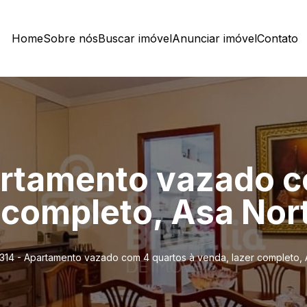
Home
Sobre nós
Buscar imóvel
Anunciar imóvel
Contato
artamento vazado c
 completo, Asa Nort
14 - Apartamento vazado com 4 quartos à venda, lazer completo, As