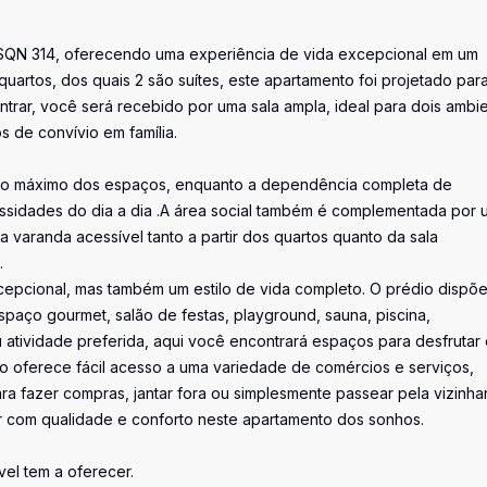
 SQN 314, oferecendo uma experiência de vida excepcional em um
uartos, dos quais 2 são suítes, este apartamento foi projetado par
entrar, você será recebido por uma sala ampla, ideal para dois ambi
s de convívio em família.
nto máximo dos espaços, enquanto a dependência completa de
sidades do dia a dia .A área social também é complementada por 
varanda acessível tanto a partir dos quartos quanto da sala
.
pcional, mas também um estilo de vida completo. O prédio dispõ
spaço gourmet, salão de festas, playground, sauna, piscina,
u atividade preferida, aqui você encontrará espaços para desfrutar
nto oferece fácil acesso a uma variedade de comércios e serviços,
ara fazer compras, jantar fora ou simplesmente passear pela vizinha
r com qualidade e conforto neste apartamento dos sonhos.
el tem a oferecer.