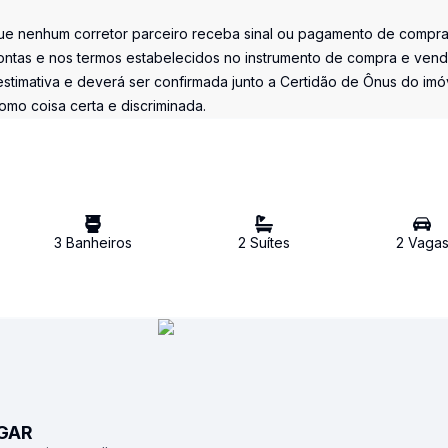
 nenhum corretor parceiro receba sinal ou pagamento de compr
ontas e nos termos estabelecidos no instrumento de compra e ven
stimativa e deverá ser confirmada junto a Certidão de Ônus do imó
omo coisa certa e discriminada.
3
Banheiro
s
2
Suíte
s
2
Vaga
UGAR