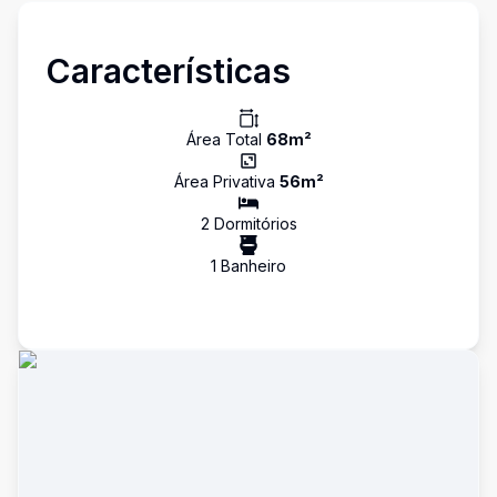
Características
Área Total
68
m²
Área Privativa
56
m²
2
Dormitório
s
1
Banheiro