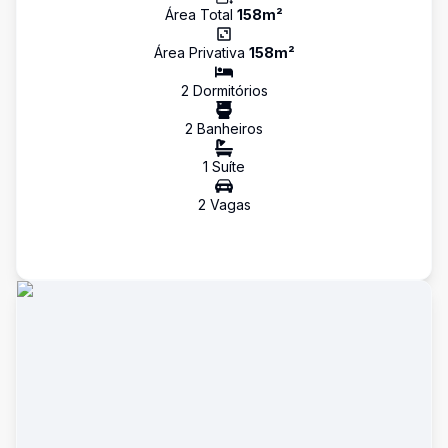
Área Total
158
m²
Área Privativa
158
m²
2
Dormitório
s
2
Banheiro
s
1
Suíte
2
Vaga
s