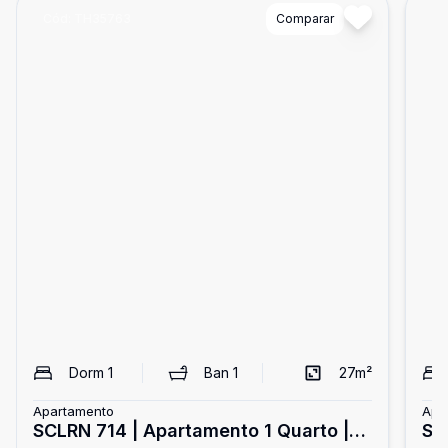
Cód:
TH35763
Comparar
Có
Dorm
1
Ban
1
27
m²
Apartamento
Apa
SCLRN 714 | Apartamento 1 Quarto |
SG