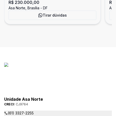
R$ 230.000,00
R$
Asa Norte
Pla
Asa Norte, Brasília - DF
Asa 
Tirar dúvidas
Unidade Asa Norte
CRECI:
CJ9764
(61) 3327-2255