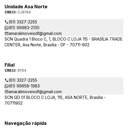
Unidade Asa Norte
CRECI:
CJ9764
(61) 3327-2255
(61) 99983-2130
amaralimoveisdf@gmail.com
SCN Quadra 1 Bloco C, 1, BLOCO C LOJA 115 - BRASÍLIA TRADE
CENTER, Asa Norte, Brasília - DF - 70711-902
Filial
CRECI:
9764
(61) 3327-2255
(61) 99658-1983
amaralimoveisdf@gmail.com
SCN QD 01 BLOCO C LOJA, 115, ASA NORTE, Brasília -
70711902
Navegação rápida