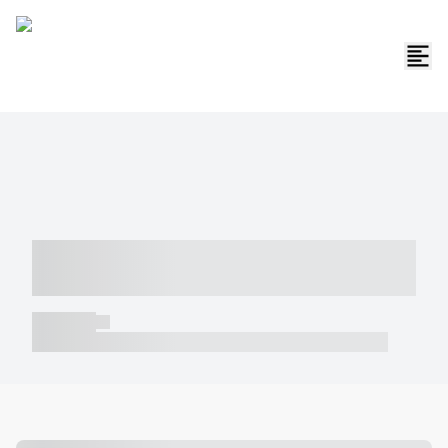
----- ----- -- ------ ---- ---- -- ----- -----
----- --- ------
----- -----
----- ----- -- ------ ---- ---- -- ----- ----- ----- --- ------