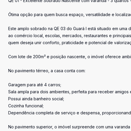
QE 01 - Excelente Sobrado Nascente com varanda - 3 quartos -
Ótima opção para quem busca espaço, versatilidade e localizaç
Este amplo sobrado na QE 03 do Guará I está situado em uma da
ao comércio local, escolas, mercados, restaurantes e principais
quem deseja unir conforto, praticidade e potencial de valoriza
Com lote de 200m² e posição nascente, o imóvel oferece ambie
No pavimento térreo, a casa conta com:
Garagem para até 4 carros;
Sala ampla para dois ambientes, perfeita para receber amigos e 
Possui ainda banheiro social;
Cozinha funcional;
Dependência completa de serviço e despensa, proporcionando m
No pavimento superior, o imóvel surpreende com uma varanda