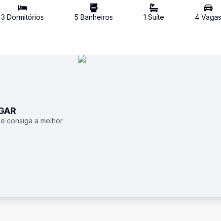
3
Dormitório
s
5
Banheiro
s
1
Suíte
4
Vaga
UGAR
 e consiga a melhor