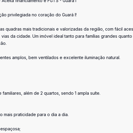
 Aceita financiamento e FGTS - Guará I
ão privilegiada no coração do Guará I!
s quadras mais tradicionais e valorizadas da região, com fácil ace
 vias da cidade. Um imóvel ideal tanto para famílias grandes quanto
ção.
ntes amplos, bem ventilados e excelente iluminação natural.
familiares, além de 2 quartos, sendo 1 ampla suíte.
ais praticidade para o dia a dia.
 espaçosa;