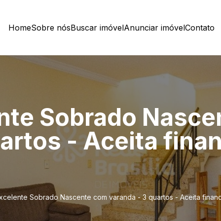
Home
Sobre nós
Buscar imóvel
Anunciar imóvel
Contato
ente Sobrado Nasc
artos - Aceita fin
Excelente Sobrado Nascente com varanda - 3 quartos - Aceita finan