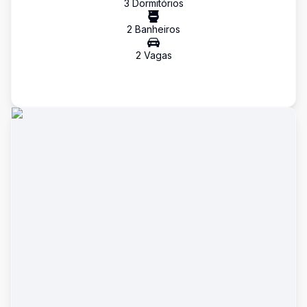
3
Dormitório
s
2
Banheiro
s
2
Vaga
s