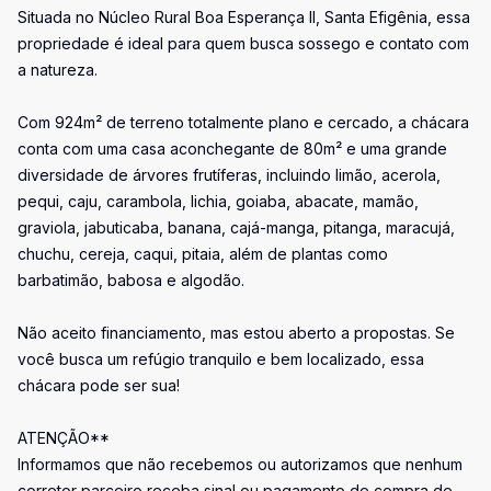
Situada no Núcleo Rural Boa Esperança II, Santa Efigênia, essa
propriedade é ideal para quem busca sossego e contato com
a natureza.
Com 924m² de terreno totalmente plano e cercado, a chácara
conta com uma casa aconchegante de 80m² e uma grande
diversidade de árvores frutíferas, incluindo limão, acerola,
pequi, caju, carambola, lichia, goiaba, abacate, mamão,
graviola, jabuticaba, banana, cajá-manga, pitanga, maracujá,
chuchu, cereja, caqui, pitaia, além de plantas como
barbatimão, babosa e algodão.
Não aceito financiamento, mas estou aberto a propostas. Se
você busca um refúgio tranquilo e bem localizado, essa
chácara pode ser sua!
ATENÇÃO**
Informamos que não recebemos ou autorizamos que nenhum
corretor parceiro receba sinal ou pagamento de compra de