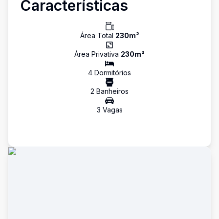
Características
Área Total
230
m²
Área Privativa
230
m²
4
Dormitório
s
2
Banheiro
s
3
Vaga
s