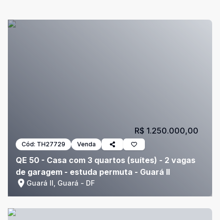
R$ 1.250.000,00
Cód:
TH27729
Venda
QE 50 - Casa com 3 quartos (suítes) - 2 vagas
de garagem - estuda permuta - Guará II
Guará II, Guará - DF