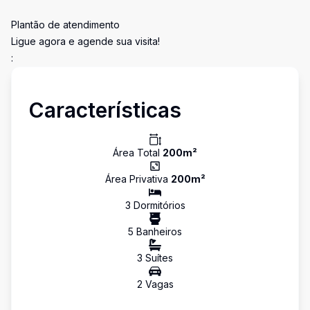
Plantão de atendimento
Ligue agora e agende sua visita!
:
Características
Área Total
200
m²
Área Privativa
200
m²
3
Dormitório
s
5
Banheiro
s
3
Suíte
s
2
Vaga
s