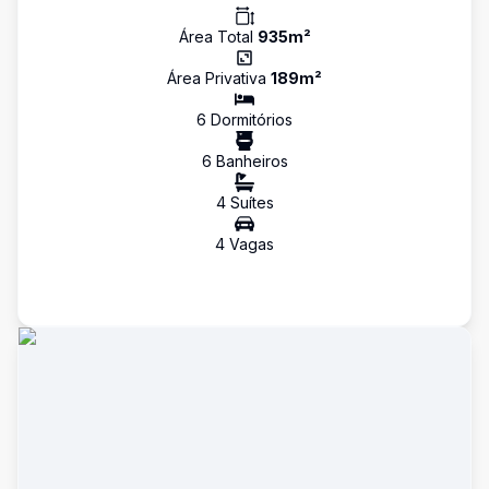
Área Total
935
m²
Área Privativa
189
m²
6
Dormitório
s
6
Banheiro
s
4
Suíte
s
4
Vaga
s