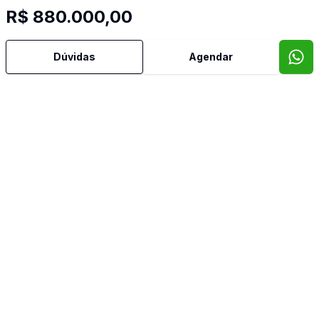
R$ 880.000,00
Dúvidas
Agendar
Mais informações
Aceita Pet
Área de Serviço
Banheiro Social
Churrasqueira