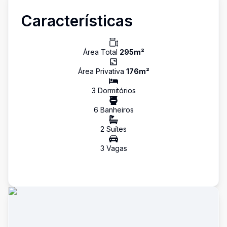
Características
Área Total
295
m²
Área Privativa
176
m²
3
Dormitório
s
6
Banheiro
s
2
Suíte
s
3
Vaga
s