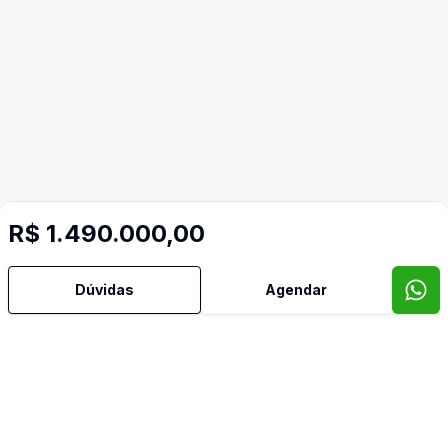
R$ 1.490.000,00
Mais informações
Dúvidas
Agendar
Ar Condicionado
Área de Serviço
Churrasqueira