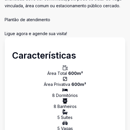
vinculada, área comum ou estacionamento público cercado.
Plantão de atendimento
Ligue agora e agende sua visita!
Características
Área Total
600
m²
Área Privativa
600
m²
8
Dormitório
s
8
Banheiro
s
5
Suíte
s
5
Vaga
s