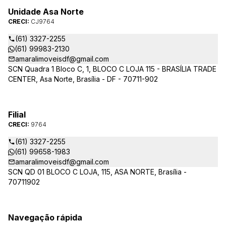
Unidade Asa Norte
CRECI:
CJ9764
(61) 3327-2255
(61) 99983-2130
amaralimoveisdf@gmail.com
SCN Quadra 1 Bloco C, 1, BLOCO C LOJA 115 - BRASÍLIA TRADE
CENTER, Asa Norte, Brasília - DF - 70711-902
Filial
CRECI:
9764
(61) 3327-2255
(61) 99658-1983
amaralimoveisdf@gmail.com
SCN QD 01 BLOCO C LOJA, 115, ASA NORTE, Brasília -
70711902
Navegação rápida