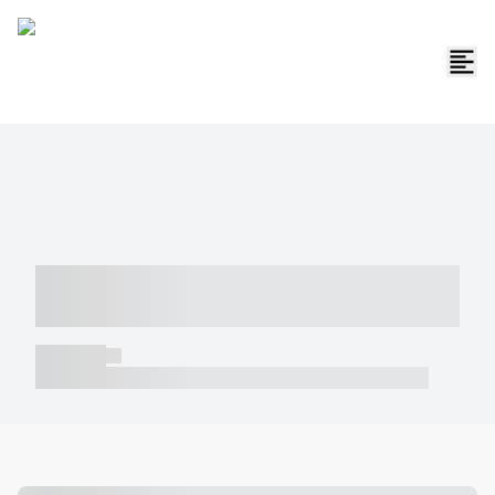
----- ----- -- ------ ---- ---- -- ----- -----
----- --- ------
----- -----
----- ----- -- ------ ---- ---- -- ----- ----- ----- --- ------